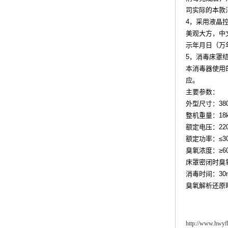
司实际的本款
4，采用液晶
美观大方，中
示年月日（万
5，消毒床罩
本消毒器使用
应。
主要参数：
外型尺寸：
38
整机重量：
18
额定电压：
22
额定功率：≤
3
臭氧浓
度：≥
6
床罩密闭时臭
消毒时间：
30
臭氧解析还原
http://www.hwy