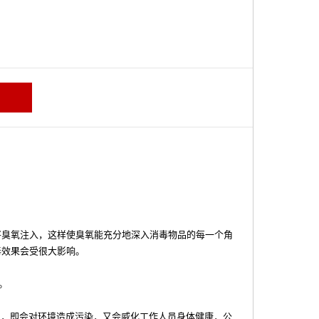
将臭氧注入，这样使臭氧能充分地深入消毒物品的每一个角
毒效果会受很大影响。
时。
内，即会对环境造成污染，又会威化工作人员身体健康，公