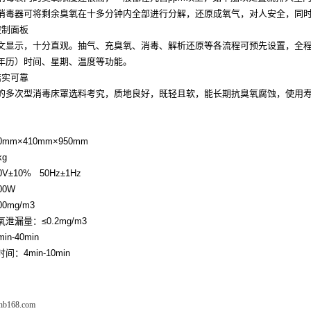
消毒器可将剩余臭氧在十多分钟内全部进行分解，还原成氧气，对人安全，同
控制面板
文显示，十分直观。抽气、充臭氧、消毒、解析还原等各流程可预先设置，全
年历）时间、星期、温度等功能。
结实可靠
的多次型消毒床罩选料考究，质地良好，既轻且软，能长期抗臭氧腐蚀，使用
0mm×410mm×950mm
kg
0V±10%
50Hz
±1Hz
00W
00mg/m3
氧泄漏量：≤
0.2mg/m3
min-40min
时间：
4min-10min
fhb168.com