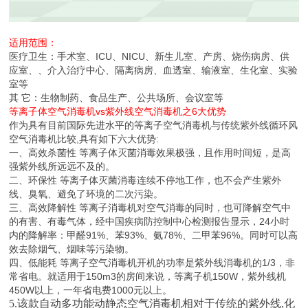
适用范围：
医疗卫生：手术室、ICU、NICU、新生儿室、产房、烧伤病房、供
应室、、介入治疗中心、隔离病房、血透室、输液室、生化室、实验
室等
其 它：生物制药、食品生产、公共场所、会议室等
等离子体空气消毒机
vs
紫外线空气消毒机之6大优势
作为具有目前国际先进水平的等离子空气消毒机与传统紫外线循环风
空气消毒机比较
,
具有如下六大优势
:
一、高效杀菌性 等离子体灭菌消毒效果极强，且作用时间短，是高
强紫外线所远远不及的。
二、环保性 等离子体灭菌消毒连续不停地工作，也不会产生紫外
线、臭氧、避免了环境的二次污染。
三、高效降解性 等离子消毒机对空气消毒的同时，也可降解空气中
的有害、有毒气体，经中国疾病防控制中心检测报告显示，
24
小时
内的降解率：甲醛
91%
、苯
93%
、氨
78%
、二甲苯
96%
。同时可以高
效去除烟气、烟味等污染物。
四、低能耗 等离子空气消毒机开机的功率是紫外线消毒机的
1/3
，非
常省电。就适用于
150m3
的房间来说，等离子机
150W
，紫外线机
450W
以上，一年省电费
1000
元以上。
5.该款自动多功能动静态空气消毒机相对于传统的紫外线,化