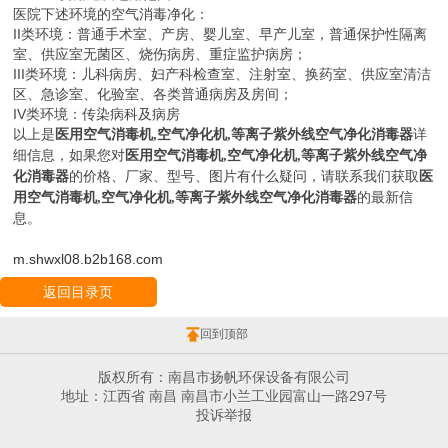
医院下述环境的空气消毒净化：
II
类环境：普通手术室、产房、婴儿室、早产儿室，普通保护性隔离
室、供应室无菌区、烧伤病房、重症监护病房；
III
类环境：儿科病房、妇产科检查室、注射室、换药室、供应室清洁
区、急诊室、化验室、各类普通病房及房间；
IV
类环境：传染病科及病房
以上是
医用空气消毒机
,
空气净化机
,
等离子紫外线空气净化消毒器
详
细信息，如果您对
医用空气消毒机
,
空气净化机
,
等离子紫外线空气净
化消毒器
的价格、厂家、型号、图片有什么疑问，请联系我们获取
医
用空气消毒机
,
空气净化机
,
等离子紫外线空气净化消毒器
的最新信
息。
m.shwxl08.b2b168.com
返回目录页
回到顶部
版权所有：南昌市扬帆环保设备有限公司
地址：江西省 南昌 南昌市小兰工业园富山一路297号
投诉举报