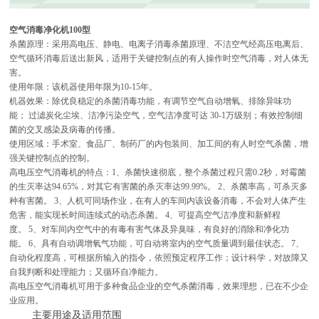
空气消毒净化机1
00
型
杀菌原理：采用高电压、静电、电离子消毒杀菌原理、不洁空气经高压电离后、
空气循环消毒后送出新风，适用于关键控制点的有人操作时空气消毒，对人体无
害。
使用年限：该机器使用年限为
10-15
年。
机器效果：除优良稳定的杀菌消毒功能，有调节空气自动增氧、排除异味功
能；
过滤炭化尘埃、洁净污染空气，空气洁净度可达
30-1
万级别；有效控制细
菌的交叉感染及病毒的传播。
使用区域：手术室、食品厂、制药厂的内包装间、加工间的有人时空气杀菌，增
强关键控制点的控制。
高电压空气消毒机的特点：
1
、杀菌快速彻底，整个杀菌过程只需
0.2
秒，对霉菌
的生灭率达
94.65%
，对其它有害菌的杀灭率达
99.99%
。
2
、杀菌率高，可杀灭多
种有害菌。
3
、人机可同场作业，在有人的车间内该设备消毒，不会对人体产生
危害，能实现长时间连续式的动态杀菌。
4
、可提高空气洁净度和新鲜程
度。
5
、对车间内空气中的有毒有害气体及异臭味，有良好的消除和净化功
能。
6
、具有自动调增氧气功能，可自动将室内的空气质量调到最佳状态。
7
、
自动化程度高，可根据所输入的指令，依照预定程序工作；设计科学，对故障又
自我判断和处理能力；又循环自净能力。
高电压空气消毒机可用于多种食品企业的空气杀菌消毒，效果理想，已在不少企
业应用。
主要用途及适用范围