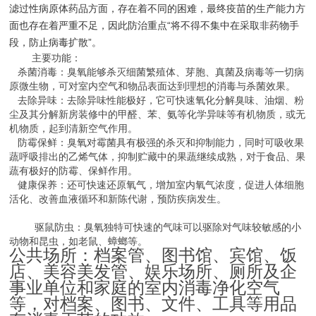
滤过性病原体药品方面，存在着不同的困难，最终疫苗的生产能力方
面也存在着严重不足，因此防治重点“将不得不集中在采取非药物手
段，防止病毒扩散”。
主要功能：
杀菌消毒：臭氧能够杀灭细菌繁殖体、芽胞、真菌及病毒等一切病
原微生物，可对室内空气和物品表面达到理想的消毒与杀菌效果。
去除异味：去除异味性能极好，它可快速氧化分解臭味、油烟、粉
尘及其分解新房装修中的甲醛、苯、氨等化学异味等有机物质，或无
机物质，起到清新空气作用。
防霉保鲜：臭氧对霉菌具有极强的杀灭和抑制能力，同时可吸收果
蔬呼吸排出的乙烯气体，抑制贮藏中的果蔬继续成熟，对于食品、果
蔬有极好的防霉、保鲜作用。
健康保养：还可快速还原氧气，增加室内氧气浓度，促进人体细胞
活化、改善血液循环和新陈代谢，预防疾病发生。
驱鼠防虫：臭氧独特可快速的气味可以驱除对气味较敏感的小
动物和昆虫，如老鼠、蟑螂等。
公共场所：档案管、图书馆、宾馆、饭
店、美容美发管、娱乐场所、厕所及企
事业单位和家庭的室内消毒净化空气
等，对档案、图书、文件、工具等用品