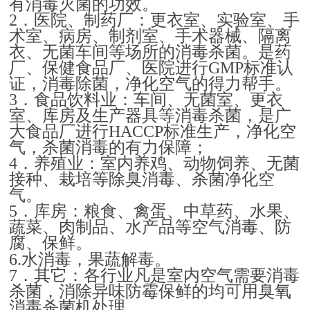
有消毒灭菌的功效。
．医院、制药厂：更衣室、实验室、手
2
术室、病房、制剂室、手术器械、隔离
衣、无菌车间等场所的消毒杀菌。是药
厂、保健食品厂、医院进行
标准认
GMP
证，消毒除菌，净化空气的得力帮手。
．食品饮料业：车间、无菌室、更衣
3
室、库房及生产器具等消毒杀菌，是广
大食品厂进行
标准生产，净化空
HACCP
气，杀菌消毒的有力保障；
．养殖业：室内养鸡、动物饲养、无菌
4
接种、栽培等除臭消毒、杀菌净化空
气。
．库房：粮食、禽蛋、中草药、水果、
5
蔬菜、肉制品、水产品等空气消毒、防
腐、保鲜。
水消毒，果蔬解毒。
6.
．其它：各行业凡是室内空气需要消毒
7
杀菌，消除异味防霉保鲜的均可用臭氧
消毒杀菌机处理。