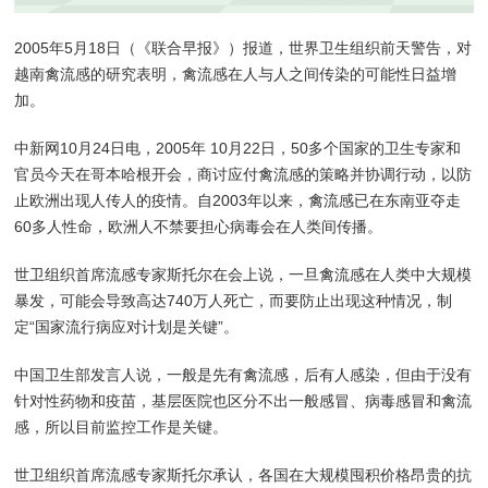
2005年5月18日（《联合早报》）报道，世界卫生组织前天警告，对
越南禽流感的研究表明，禽流感在人与人之间传染的可能性日益增
加。
中新网10月24日电，2005年 10月22日，50多个国家的卫生专家和
官员今天在哥本哈根开会，商讨应付禽流感的策略并协调行动，以防
止欧洲出现人传人的疫情。自2003年以来，禽流感已在东南亚夺走
60多人性命，欧洲人不禁要担心病毒会在人类间传播。
世卫组织首席流感专家斯托尔在会上说，一旦禽流感在人类中大规模
暴发，可能会导致高达740万人死亡，而要防止出现这种情况，制
定“国家流行病应对计划是关键”。
中国卫生部发言人说，一般是先有禽流感，后有人感染，但由于没有
针对性药物和疫苗，基层医院也区分不出一般感冒、病毒感冒和禽流
感，所以目前监控工作是关键。
世卫组织首席流感专家斯托尔承认，各国在大规模囤积价格昂贵的抗