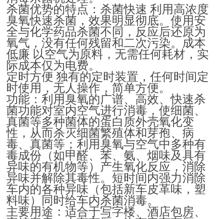
杀菌优势的特点：杀菌快速
利用高浓度
臭氧快速杀菌，效果明显彻底。使用安
全与化学药品杀菌不同，反应后还原为
氧气，没有任何残留和二次污染。成本
低廉
以空气为原料，无需任何耗材，实
际成本仅为电费。
定时方便
独有的定时装置，任何时间定
时使用，无人操作，简单方便。
功能：利用臭氧的广谱、高效、快速杀
菌功能对室内空气进行消毒，使细菌、
真菌等多种菌体的蛋白质外壳氧化变
性，从而杀灭细菌繁殖体和芽孢、病
毒、真菌等；利用臭氧与空气中多种有
毒成份（如甲醛、苯、氨、烟味及具有
异味的有机物等）产生氧化反应，消除
异味并解除其毒性。短时间内强力消除
车内的各种异味（包括新车皮革味，塑
料味）同时给车内杀菌消毒。
主要用途：适合于写字楼、酒店包房、