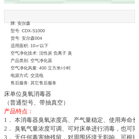
牌: 安尔森
型号: CDX-S1000
货号: 安尔森004
适用面积: 10㎡以下
空气净化技术: 活性炭 负离子 臭
氧 光触媒 其他
产品类别: 空气净化器
空气净化风量: 400 立方米/小时
以上
电源方式: 交流电
售后服务: 其它售后服务
床单位臭氧消毒器
（普通型号、带抽真空）
产品特点：
1
． 本消毒器臭氧浓度高、产气量稳定、使用寿命长
2
． 臭氧气量浓度可调、可对床单进行消毒，也可
3
． 无任何毒害物残留，对周围环境无影响。可根