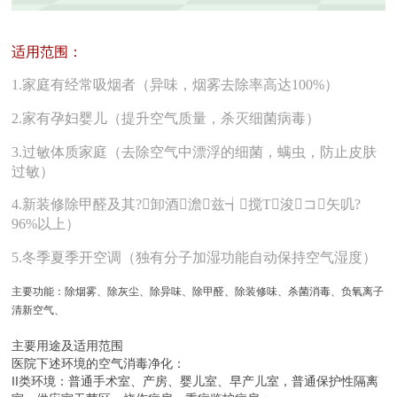
适用范围：
1.家庭有经常吸烟者（异味，烟雾去除率高达100%）
2.家有孕妇婴儿（提升空气质量，杀灭细菌病毒）
3.过敏体质家庭（去除空气中漂浮的细菌，螨虫，防止皮肤
过敏）
4.新装修除甲醛及其?卸酒澹兹┪搅Τ浚コ矢叽?
96%以上）
5.冬季夏季开空调（独有分子加湿功能自动保持空气湿度）
主要功能：除烟雾、除灰尘、除异味、除甲醛、除装修味、杀菌消毒、负氧离子
清新空气、
主要用途及适用范围
医院下述环境的空气消毒净化：
II
类环境：普通手术室、产房、婴儿室、早产儿室，普通保护性隔离