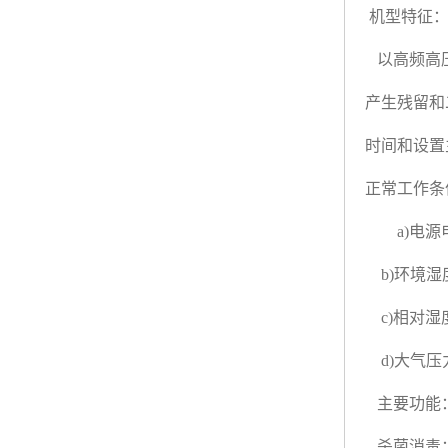
机型特征
以高频高压
产生残留和
时间和设置
正常工作条
a)电源电压 
b)环境湿
c)相对湿度
d)大气压力 
主要功能
杀菌消毒：