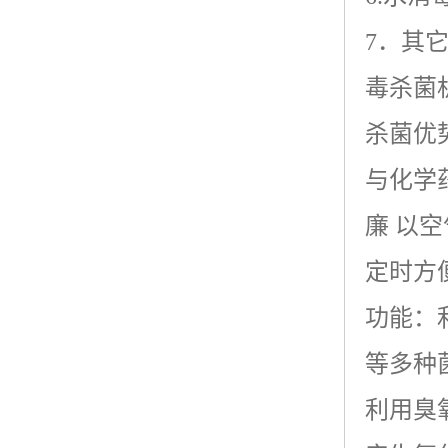
7
．其
毒杀菌
杀菌优
与化学
廉 以
定时方
功能：
等多种
利用臭