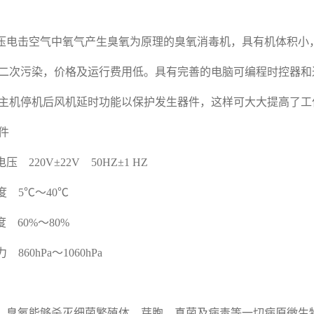
：
电击空气中氧气产生臭氧为原理的臭氧消毒机，具有机体积小
二次污染，价格及运行费用低。具有完善的电脑可编程时控器和
主机停机后风机延时功能以保护发生器件，这样可大大提高了工
件
220V±22V 50HZ±1 HZ
度 5℃～40℃
 60%～80%
860hPa～1060hPa
：
臭氧能够杀灭细菌繁殖体、芽胞、真菌及病毒等一切病原微生