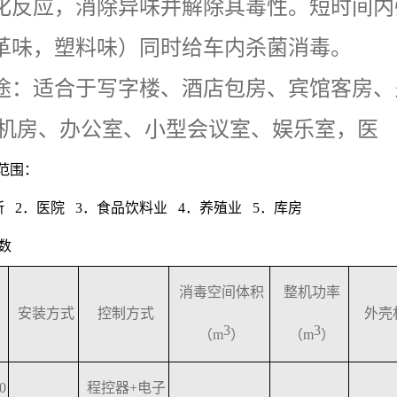
化反应，消除异味并解除其毒性。短时间内
革味，塑料味）同时给车内杀菌消毒。
途：适合于写字楼、酒店包房、宾馆客房、
机房、办公室、小型会议室、娱乐室，医
范围：
所 2．医院 3．食品饮料业 4．养殖业 5．库房
数
消毒空间体积
整机功率
安装方式
控制方式
外壳
3
3
（m
）
（m
）
0
程控器+电子