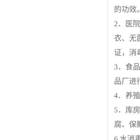
的功效
2
．医
衣、无
证，消
3
．食
品厂进
4
．养
5
．库
腐、保
6.
水消