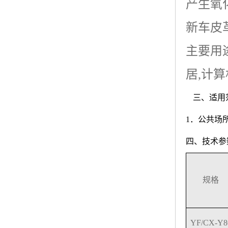
产生氧
新车皮
主要用
居
,
计算
三、适用
1．公共场
四、技术参
规格
YF/CX-Y8