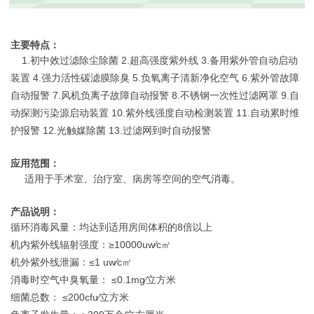
主要特点：
1.初中效过滤除尘除菌 2.超高强度紫外线 3.备用紫外管自动启动
装置 4.强力活性碳滤膜除臭 5.负氧离子清新净化空气 6.紫外管故障
自动报警 7.风机负离子故障自动报警 8.不锈钢一次性过滤网罩 9.自
动探测污染源启动装置 10.紫外线强度自动检测装置 11.自动累时维
护报警 12.光触媒除菌 13.过滤网到时自动报警
应用范围：
适用于手术室、治疗室、病房等空间的空气消毒。
产品说明：
循环消毒风量：均达到适用房间体积的8倍以上
机内紫外线辐射强度：≥10000uw∕c㎡
机外紫外线泄漏：≤1 uw∕c㎡
消毒时空气中臭氧量： ≤0.1mg∕立方米
细菌总数： ≤200cfu∕立方米