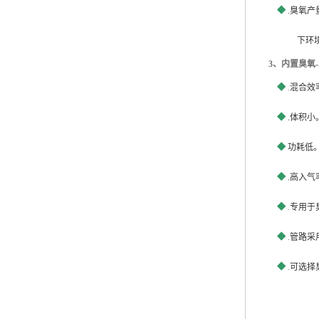
◆
.
臭氧产
下环
3
、内置臭氧
-
◆
.
混合效
◆
.
体积小
◆
功耗低
◆
.
高入气
◆
.
专用于
◆
.
管路采
◆
.
可选择