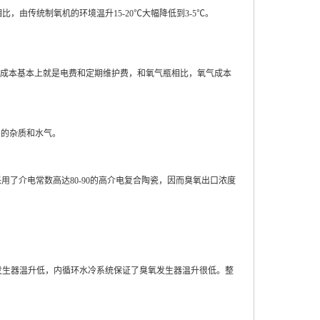
相比，由传统制氧机的环境温升
15-20
℃大幅降低到
3-5
℃。
成本基本上就是电费和定期维护费，和氧气瓶相比，氧气成本
中的杂质和水气。
采用了介电常数高达
80-90
的高介电复合陶瓷，因而臭氧出口浓度
发生器温升低，内循环水冷系统保证了臭氧发生器温升很低。整