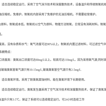
，适合连续稳定运行。采用了空气深冷技术和深度散热技术，设备温升和传统制氧机
油压缩机，免维护。制氧机内部采用了免维护的无油压缩机。不需要经常维护。
为原料，制氧成本低。制氧机以空气为原料，物理方法制氧，日常没有消耗材料。制氧
低。
度高，没有杂质和水气：氧气浓度可达
90%
以上。制氧机内置过滤材料，可过滤空气
系统特点：
口浓度高：臭氧出口浓度可达
60mg/L
以上。较高可达
110mg/L
。因为采用氧气源
,
同时
而玻璃臭氧管氧气源只有
10-15mg/L,
玻璃臭氧管空气源只有
2-5mg/L.
，适合臭氧环境。采用了耐臭氧腐蚀材料，能在臭氧环境下长期使用。
，适合连续稳定运行。臭氧发生器采用了空气深冷技术和深度散热技术，保证了臭氧
备温升只有
3-5
℃，保证了系统可以连续稳定运行。可
24
小时连续工作