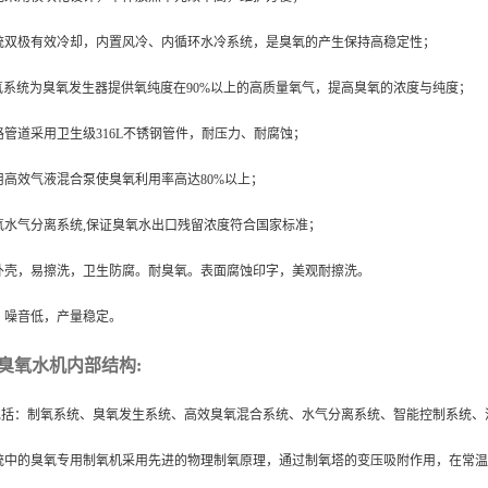
统双极有效冷却，内置风冷、内循环水冷系统，是臭氧的产生保持高稳定性；
氧系统为臭氧发生器提供氧纯度在
90%
以上的高质量氧气，提高臭氧的浓度与纯度；
路管道采用卫生级
316L
不锈钢管件，耐压力、耐腐蚀；
用
高效气液混合泵使臭氧利用率高达
80%
以上；
氧水气分离系统
,
保证臭氧水出口残留浓度符合国家标准；
外壳，易擦洗，卫生防腐。耐臭氧。表面腐蚀印字，美观耐擦洗。
，噪音低，产量稳定。
臭氧水机内部结构
:
包括：制氧系统、臭氧发生系统、高效臭氧混合系统、水气分离系统、智能控制系统、
统中的臭氧专用制氧机采用先进的物理制氧原理，通过制氧塔的变压吸附作用，在常温