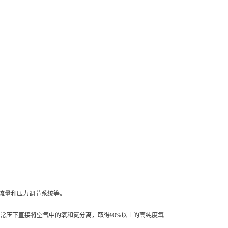
流量和压力调节系统等。
常压下直接将空气中的氧和氮分离，取得
90%
以上的高纯度氧