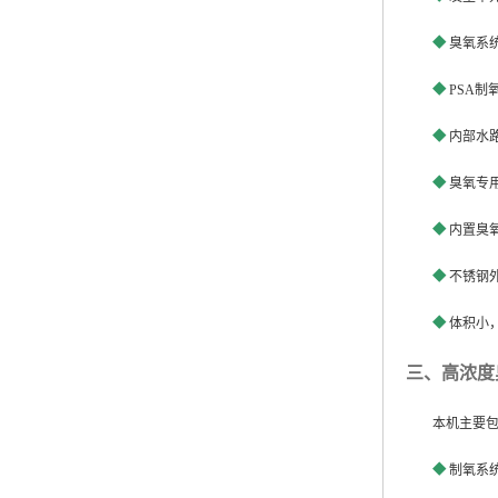
◆
臭氧系
◆
PSA
制
◆
内部水
◆
臭氧专
◆
内置臭
◆
不锈钢
◆
体积小
三、高浓度
本机主要
◆
制氧系