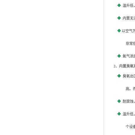
◆
.
温升低
◆
.
内置无
◆
以空气
非常
◆
.
氧气浓
2
、内置臭氧
◆
臭氧出
高。
◆
.
耐腐蚀
◆
.
温升低
个设