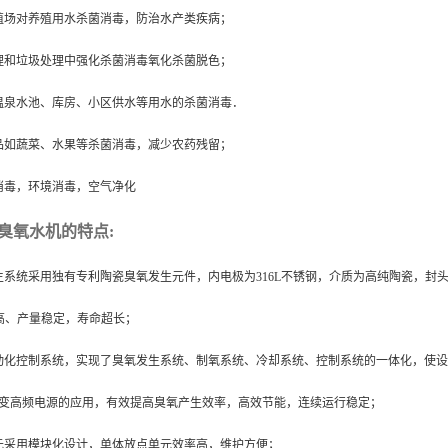
殖场对养殖用水杀菌消毒，防治水产类疾病；
理和垃圾处理中强化杀菌消毒氧化杀菌脱色；
温泉水池、库房、小区供水等用水的杀菌消毒．
品如蔬菜、水果等杀菌消毒，减少农药残留；
消毒，
环境消毒
，空气净化
臭氧水机的特点
:
生系统采用独有专利陶瓷臭氧发生元件，内电极为
316L
不锈钢，介质为高纯陶瓷，封
高、产量稳定，寿命超长；
动化控制系统，实现了臭氧发生系统、制氧系统、冷却系统、控制系统的一体化，使设
变高频电源的应用，有效提高臭氧产生效率，高效节能，连续运行稳定；
元采用模块化设计，单体放点单元效率高，维护方便；