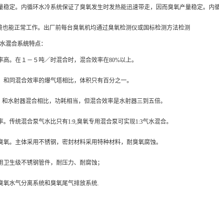
量稳定。内循环水冷系统保证了臭氧发生时发热能迅速带走，因而臭氧产量稳定。内
境也能正常工作。出厂前每台臭氧机均通过臭氧检测仪或国标检测方法检测
水混合系统特点：
率高。在１－５吨／时混合时，混合效率在
80%
以上。
。和同混合效率的爆气塔相比，体积只有百分之一。
。和水射器混合相比，功耗相当，但混合效率是水射器三到五倍。
率。传统混合泵气水比只有
1:9,
臭氧专用混合泵可实现
1:3
气水混合。
臭氧。主体采用不锈钢，密封材料采用特种材料，耐臭氧腐蚀。
用卫生级不锈钢管件，耐压力、耐腐蚀；
臭氧水气分离系统和臭氧尾气排放系统
.