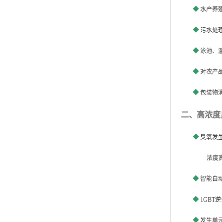
◆
水产养
◆
污水处
◆
泳池、
◆
对农产
◆
包装物
二、高浓度
◆
臭氧发
浓度
◆
智能自
◆
1GBT
逆
◆
发生单