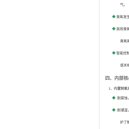
气。
◆
臭氧发
◆
高效臭
臭氧
◆
智能控
或关
四、内部核
1
、内置制氧
◆
.
耐腐蚀
◆
.
耐潮湿
护了