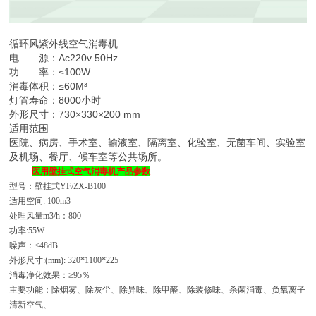
循环风紫外线空气消毒机
电 源：Ac220v 50Hz
功 率：≤100W
消毒体积：≤60M³
灯管寿命：8000小时
外形尺寸：730×330×200 mm
适用范围
医院、病房、手术室、输液室、隔离室、化验室、无菌车间、实验室
及机场、餐厅、候车室等公共场所。
医用壁挂式空气消毒机产品参数
型号：壁挂式
YF/ZX-B100
适用空间
: 100m3
处理风量
m3/h
：
800
功率
:55W
噪声：
≤48dB
外形尺寸
:(mm): 320*1100*225
消毒净化效果：
≥95
％
主要功能：除烟雾、除灰尘、除异味、除甲醛、除装修味、杀菌消毒、负氧离子
清新空气、