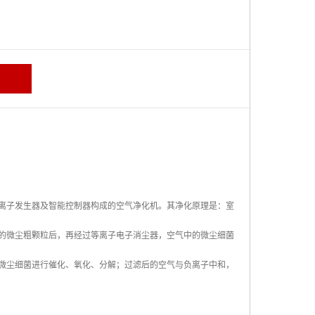
离子发生器及智能控制器构成的空气净化机。其净化原理是：室
的微尘粗颗粒后，再经过等离子电子消尘器，空气中的微尘细菌
微尘细菌进行催化、氧化、分解；过滤后的空气与负离子中和，