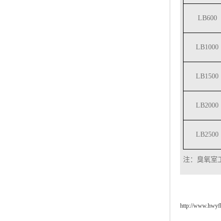
LB600
LB1000
LB1500
LB2000
LB2500
注：臭氧室
http://www.hwy