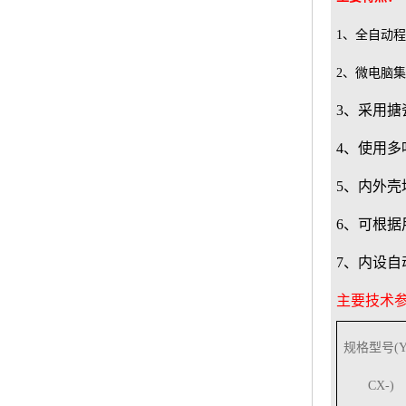
1
、全自动程
2
、微电脑集
3、采用
4
、使用多
5
、内外壳
6
、可根据
7
、内设自
主要技术
规格型号(Y
CX-)