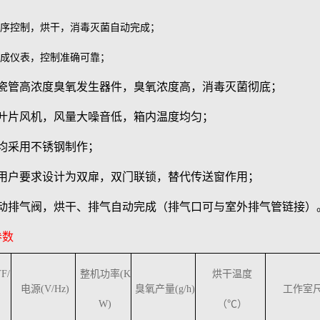
序控制，烘干，消毒灭菌自动完成；
成仪表，控制准确可靠；
搪瓷管高浓度臭氧发生器件，臭氧浓度高，消毒灭菌彻底；
叶片风机，风量大噪音低，箱内温度均匀；
均采用不锈钢制作；
用户要求设计为双扉，双门联锁，替代传送窗作用；
动排气阀，烘干、排气自动完成（排气口可与室外排气管链接）
参数
F/
整机功率(K
烘干温度
电源(V/Hz)
臭氧产量(g/h)
工作室尺寸
W)
（℃）