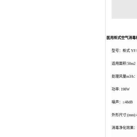
·
医用柜式空气消毒
型号：柜式
YF/
适用面积
:50m2
处理风量
m3/h
功率
: 198W
噪声：
≤48dB
外形尺寸
:(mm):
消毒净化效果