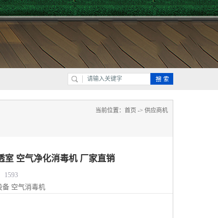
当前位置：
首页
->
供应商机
血透室 空气净化消毒机 厂家直销
1593
设备
空气消毒机