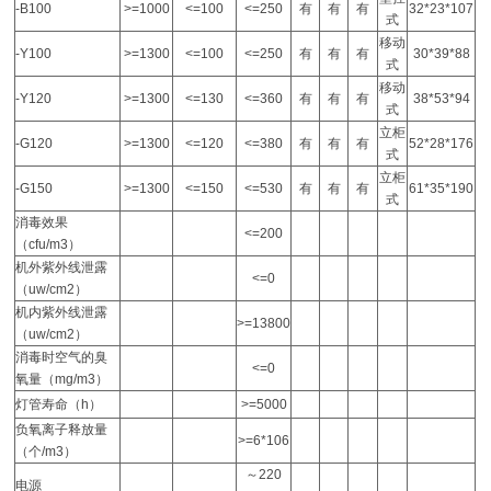
-B100
>=1000
<=100
<=250
有
有
有
32*23*107
式
移动
-Y100
>=1300
<=100
<=250
有
有
有
30*39*88
式
移动
-Y120
>=1300
<=130
<=360
有
有
有
38*53*94
式
立柜
-G120
>=1300
<=120
<=380
有
有
有
52*28*176
式
立柜
-G150
>=1300
<=150
<=530
有
有
有
61*35*190
式
消毒效果
<=200
（cfu/m3）
机外紫外线泄露
<=0
（uw/cm2）
机内紫外线泄露
>=13800
（uw/cm2）
消毒时空气的臭
<=0
氧量（mg/m3）
灯管寿命（h）
>=5000
负氧离子释放量
>=6*106
（个/m3）
～220
电源