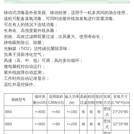
移动式消毒器外形美观、移动轻便，适用于一机多房间的场合使用，
该机可配备臭氧消毒，可同时由紫外线加臭氧进行双重消毒。
可在有人的情况下连续消毒；
长寿命、高强度紫外线杀菌：
初效、高效过滤网双重过滤，出风量大、使用寿命长；
静电吸附除尘、除菌；
光触媒（TiO2）活性碳抗菌除异味；
负离子清新净化空气；
风速（高、中、低）可调，风向多向循环；
微电脑程控自动运行；
紫外线故障自动监测；
工作时间自动记录显示；
远红外遥控操作。
循环风
适用面积
输入功率
高效
程控
遥控
安装
安装尺寸
规格型号
量(m3/h)
CBM(m3)
(w)
过滤
控制
控制
方式
(L*W*H)cm
壁挂
-B60
>=600
<=60
<=180
有
有
有
27*20*80
式
壁挂
-B80
>=900
<=80
<=200
有
有
有
32*20*98
式
壁挂