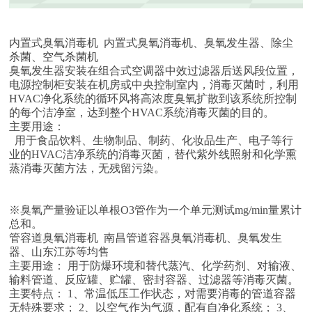
内置式臭氧消毒机 内置式臭氧消毒机、臭氧发生器、除尘
杀菌、空气杀菌机
臭氧发生器安装在组合式空调器中效过滤器后送风段位置，
电源控制柜安装在机房或中央控制室内，消毒灭菌时，利用
HVAC净化系统的循环风将高浓度臭氧扩散到该系统所控制
的每个洁净室，达到整个HVAC系统消毒灭菌的目的。
主要用途：
用于食品饮料、生物制品、制药、化妆品生产、电子等行
业的HVAC洁净系统的消毒灭菌，替代紫外线照射和化学熏
蒸消毒灭菌方法，无残留污染。
※臭氧产量验证以单根O3管作为一个单元测试mg/min量累计
总和。
管容道臭氧消毒机 南昌管道容器臭氧消毒机、臭氧发生
器、山东江苏等均售
主要用途： 用于防爆环境和替代蒸汽、化学药剂、对输液、
输料管道、反应罐、贮罐、密封容器、过滤器等消毒灭菌。
主要特点： 1、常温低压工作状态，对需要消毒的管道容器
无特殊要求； 2、以空气作为气源，配有自净化系统； 3、