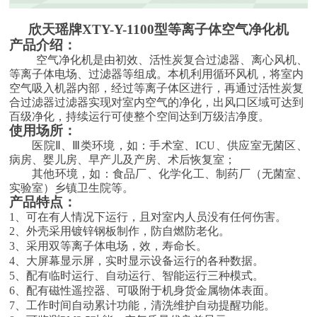
欣天瑶牌
XTY-Y-1100
型等离子体空气净化机
产品介绍：
空气净化机是由初效、活性炭复合过滤器、离心风机、
等离子体电场、过滤器等组成。本机利用循环风机，将室内
空气吸入机器内部，经过等离子体区进行，再通过活性炭复
合过滤器过滤器实现对室内空气的净化，出风口区域可达到
百级净化，持续运行可使整个空间达到万级洁净度。
使用场所：
医院
Ⅱ、Ⅲ类环境，如：手术室、
ICU
、供应室无菌区、
病房、婴儿房、早产儿及产房、术后恢复室；
其他环境，如：食品厂、化学化工、制药厂（无菌室、
实验室）乡镇卫生院等。
产品特点：
1、
可在有人情况下运行，且对室内人员没有任何伤害。
2、
外壳采用镀锌钢板制作，防自燃防老化。
3、
采用双等离子体电场，效，寿命长。
4、
大屏幕显示屏，实时显示设备运行的各种数据。
5、
配有临时运行、自动运行、智能运行三种模式。
6、
配有磁性遥控器、可吸附于机身货金属物体表面。
7、
工作时间自动累计功能，清洗维护自动提醒功能。