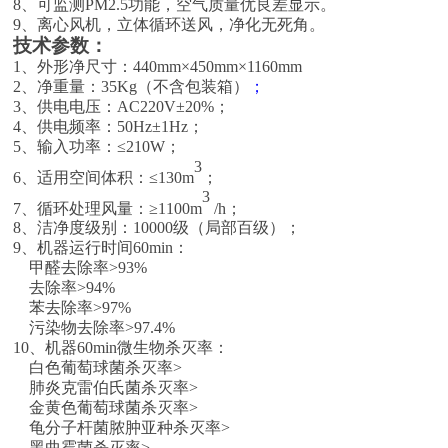
8、
可监测
PM2.5
功能，空气质量优良差显示。
9、
离心风机，立体循环送风，净化无死角。
技术参数：
1
、
外形净尺寸：
440
mm×
450
mm×
1160
mm
2
、
净重量：
35
Kg（不含包装箱）
；
3
、
供电电压：
AC220V±
20
%；
4
、
供电频率：
50Hz±1Hz
；
5
、
输入功率：
≤
210
W
；
3
6
、
适用空间体积：
≤
13
0
m
；
3
7
、
循环处理风量：
≥
1100m
/h；
8
、
洁净度级别：
10000级（局部百级）；
9、
机器运行时间
60min
：
甲醛去除率
>9
3
%
去除率
>9
4
%
苯去除率
>9
7
%
污染物
去除率
>9
7.4
%
10
、
机器
60min微生物杀灭率：
白色葡萄球菌杀灭率
>
肺炎克雷伯氏菌杀灭率
>
金黄色葡萄球菌杀灭率
>
龟分子杆菌脓肿亚种杀灭率
>
黑曲霉菌杀灭率
>