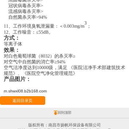
冠状病毒杀灭率
>
流感病毒杀灭率
>
自然菌杀灭率
>9
4
%
3
11
、
工作环境臭氧
泄漏
量：
＜
0.003m
g/m
；
12
、
工作噪音：
≤5
5
dB。
方式：
等离子体
效果：
对白色葡萄球菌（
8032
）的杀灭率≥
对空气中自然菌的消亡率
≥
94%
空气洁净度达到
10000
级，满足 《医院洁净手术部建筑技术
规范》、《医院空气净化管理规范》
产品图片：
m.shwxl08.b2b168.com
返回目录页
回到顶部
版权所有：南昌市扬帆环保设备有限公司