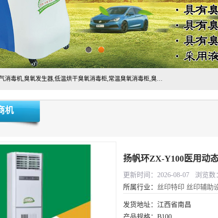
主营:医用空气消毒机，臭氧消空气毒机,循环风紫外线空气消毒机,臭氧发生器,低温烘干臭氧消毒柜,常温臭氧消毒柜,臭氧水消毒机,管道容器臭氧消毒机,内置式臭氧消毒机,外置式臭氧消毒机,床单位臭氧消毒器。医用工作服灭菌柜，医用拖鞋消毒柜,麻醉机内管路消毒机，呼吸机回路消毒机
商机
扬帆环ZX-Y100医用动
更新时间：2026-08-07 浏览数：
所属行业：
丝印特印
丝印辅助
发货地址：江西省南昌
产品规格：B100