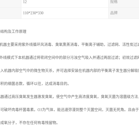
12
规格
110*230*330
品牌
品结构及工作原理
本机器主要采用紫外线循环风消毒、臭氧熏蒸消毒，平衡离子辅助，过滤网、活性炭过
紫外线模式下本机器通过将密闭空间中的部分污浊空气吸入并通过两层过滤；初效过滤
进入机器内部空气中的微生物灭杀，并可选择安装在机器内部的平衡离子发生器分解吸
体积的细菌总数，循环以往，达成消毒目的。
机器通过高压臭氧发生器激发臭氧，使空气中产生高浓度臭氧，臭氧灭菌为溶菌级方法
可破坏肉毒杆菌毒素。O3为气体，能迅速弥漫到整个灭菌空间，灭菌无死角。且由于
合成氧分子，不存在任何有毒残留物。