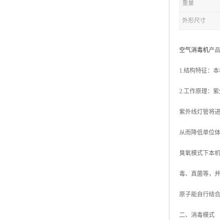
重量
外形尺寸
空气消毒机
产
1.结构特征：
2.工作原理：
紫外线灯管将
从而降低单位
臭氧模式下本
毒、真菌等，并
原子能自行结
二、消毒模式