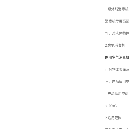
1.紫外线消毒机
消毒机专用高强
作，对人体物体
2.臭氧消毒机
医用空气消毒
可对物体表面
三、产品适用
1.产品适用空间
≤100m3
2.适用范围