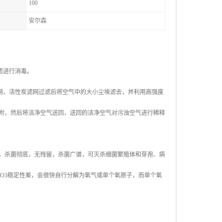
100
安尔森
滤进行消毒。
网，活性炭滤网过滤后将空气中的大小尘埃滤去，并利用高强度
附，然后将洁净空气送回，送回的洁净空气对污浊空气进行稀释
，杀菌彻底，无残留，杀菌广谱，可灭杀细菌繁殖体和芽孢、病
O3稳定性差，会很快自行分解为氧气或单个氧原子，而单个氧