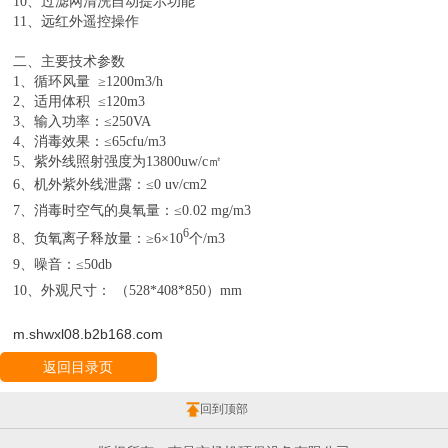
10、过滤网清洗自动提示功能
11、远红外遥控操作
二、主要技术参数
1、循环风量 ≥1200m3/h
2、适用体积 ≤120m3
3、输入功率：≤250VA
4、消毒效果：≤65cfu/m3
5、紫外线照射强度为13800uw/c㎡
6
、机外紫外线泄露：
≤0 uv/cm2
7
、消毒时空气的臭氧量：
≤0.02 mg/m3
6
8
、负氧离子释放量：
≥6×10
个
/m3
9
、噪音：
≤50db
10
、外观尺寸：
（
528*408*850）mm
m.shwxl08.b2b168.com
返回目录页
回到顶部