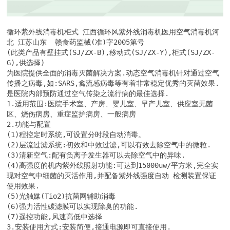
循环紫外线消毒机柜式 江西循环风紫外线消毒机医用空气消毒机河
北 江苏山东  赣食药监械(准)字2005第号

(此类产品有壁挂式(SJ/ZX-B),移动式(SJ/ZX-Y),柜式(SJ/ZX-
G),供选择)

为医院提供全面的消毒灭菌解决方案.动态空气消毒机针对通过空气
传播之病毒,如:SARS,禽流感病毒等有着非常稳定优秀的灭菌效果.
是医院内部预防通过空气传染之流行病的最佳选择.

1.适用范围:医院手术室、产房、婴儿室、早产儿室、供应室无菌
区、烧伤病房、重症监护病房、一般病房

2.功能与配置

(1)程控定时系统,可设置分时段自动消毒。

(2)层流过滤系统:初效和中效过滤,可以有效去除空气中的微粒.

(3)清新空气:配有负离子发生器可以去除空气中的异味.

(4)高强度的机内紫外线照射功能:可达到15000uw/平方米,完全实
现对空气中细菌的灭活作用,并配备紫外线强度自动 检测装置保证
使用效果.

(5)光触媒(Tio2)抗菌网辅助消毒

(6)强力活性碳滤膜可以实现除臭的功能.

(7)遥控功能,风速高低中选择

3.安装使用方式:安装简便,接通电源即可直接使用.
