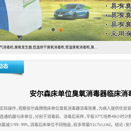
主营:医用空气消毒机，臭氧消空气毒机,循环风紫外线空气消毒机,臭氧发生器,低温烘干臭氧消毒柜,常温臭氧消毒柜,臭氧水消毒机,管道容器臭氧消毒机,内置式臭氧消毒机,外置式臭氧消毒机,床单位臭氧消毒器。医用工作服灭菌柜，医用拖鞋消毒柜,麻醉机内管路消毒机，呼吸机回路消毒机
动态
安尔森床单位臭氧消毒器临床消
床实际操作,观察安尔森牌雨床单位臭氧消毒器消毒效果,为病人提供优良
连通机器与床单位,分别于消毒前、消毒后采样,平板37℃培养48小时计
人工染菌减少99.99%,消毒后床单位不同物品,较多带菌51cfu\cm2。