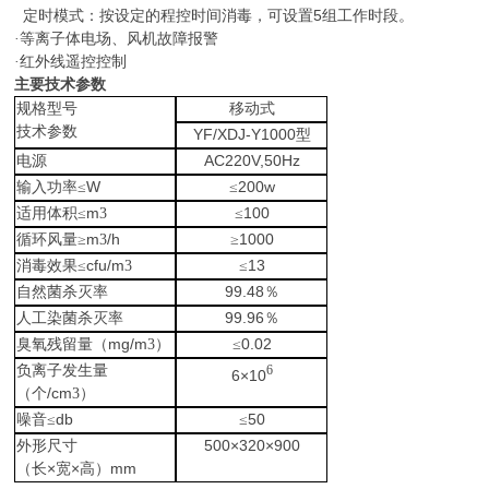
5
定时模式：按设定的程控时间消毒，可设置
组工作时段。
·等离子体电场、风机故障报警
·红外线遥控控制
主要技术参数
规格型号
移动式
技术参数
YF/XDJ-Y1000
型
AC220V,50Hz
电源
W
200w
输入功率≤
≤
m
100
适用体积≤
3
≤
m
/h
1000
循环风量≥
3
≥
cfu/m
13
消毒效果≤
3
≤
99.48
自然菌杀灭率
％
99.96
人工染菌杀灭率
％
mg/m
0.02
臭氧残留量（
3）
≤
负离子发生量
6
6
×10
/cm
（个
3）
db
50
噪音≤
≤
500
×320×900
外形尺寸
×
×
mm
（长
宽
高）