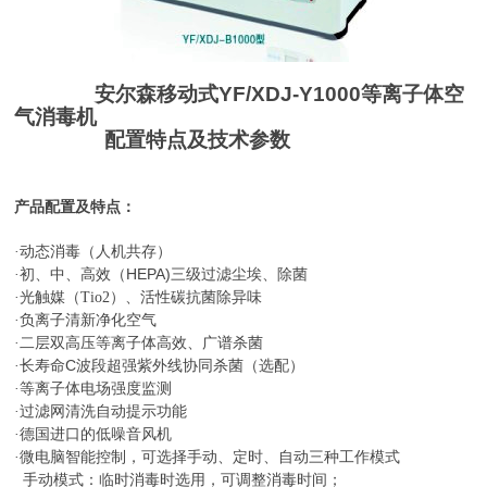
安尔森移动式
YF/XDJ-Y1000
等离子体空
气消毒机
配置特点及技术参数
产品配置及特点：
·动态消毒（人机共存）
HEPA)
·初、中、高效（
三级过滤尘埃、除菌
·光触媒
（
Tio2
）、活性碳抗菌除异味
·
负离子清新净化空气
·二层双高压等离子体高效、广谱杀菌
C
·长寿命
波段超强紫外线协同杀菌（选配）
·等离子体电场强度监测
·过滤网清洗自动提示功能
·德国进口的低噪音风机
·微电脑智能控制，可选择手动、定时、自动三种工作模式
手动模式：临时消毒时选用，可调整消毒时间；