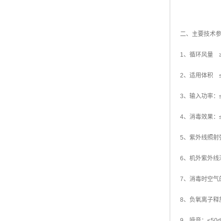
二、主要技术
1、循环风量 ≥1
2、适用体积 ≤
3、输入功率：≤
4、消毒效果：≤2
5、紫外线照射强
6、机外紫外线泄
7、消毒时空气的
8、负氧离子释
9、噪音：≤50