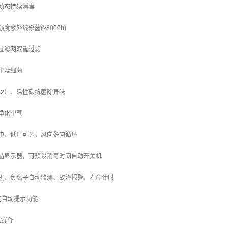
动态持续消毒
度紫外线杀菌(≥8000h)
过滤网双重过滤
尘及细菌
io2）、活性碳抗菌除异味
净化空气
、中、低）可调，风向多向循环
液晶显示器，可预设消毒时间自动开关机
电机、负离子自动监测、故障报警、寿命计时
洗自动提示功能
控操作