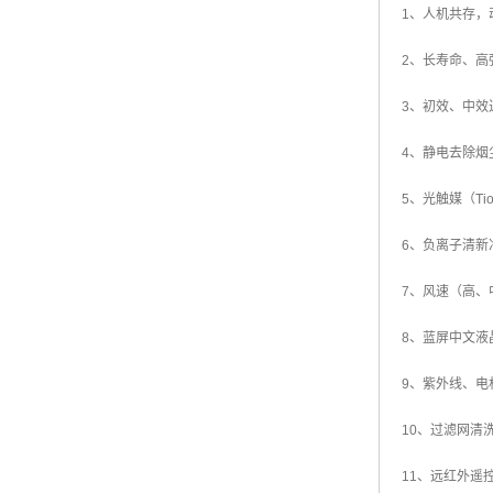
1、人机共存，
2、长寿命、高强
3、初效、中效
4、静电去除烟
5、光触媒（T
6、负离子清新
7、风速（高
8、蓝屏中文
9、紫外线、
10、过滤网清
11、远红外遥