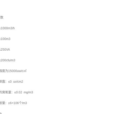
参数
000m3/h
100m3
250VA
00cfu/m3
度为15000uw/c㎡
露：≤0 uv/cm2
臭氧量：≤0.02 mg/m3
放量：≥6×106个/m3
db