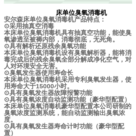
床单位臭氧消毒机
安尔森床单位臭氧消毒机产品特点：
⊙
采用抽真空消毒
本床单位臭氧消毒机具有抽真空功能，能使臭
氧渗透至被褥内部，消毒彻底，无死角。
⊙
具有解析还原残余臭氧功能
本床单位臭氧消毒机设有臭氧解析器，能将消
毒完成后的残余臭氧全部分解成净化空气，对
人对环境安全无害。
⊙
臭氧发生器使用寿命长
本床单位臭氧消毒机采用专利臭氧发生器，使
用寿命大于
15000
小时。
⊙
具有臭氧发生器故障报警功能
⊙
具有臭氧浓度自动监测功能（豪华型配置）
本床单位臭氧消毒机豪华型配置本公司研制的
臭氧浓度监测系统，能自动监测输出臭氧浓
度。
⊙
具有臭氧发生器寿命计时功能（豪华型配
置）