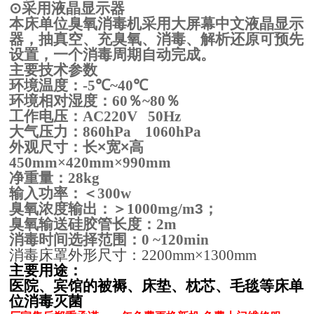
⊙
采用液晶显示器
本床单位臭氧消毒机采用大屏幕中文液晶显示
器，抽真空、充臭氧、消毒、解析还原可预先
设置，一个消毒周期自动完成。
主要技术参数
环境温度：
-5
℃
~40
℃
环境相对湿度：
60
％
~80
％
工作电压：
AC220V
50Hz
大气压力：
860hPa
1060hPa
外观尺寸：长
×
宽
×
高
450mm×420mm×990mm
净重量：
28kg
输入功率：＜
300w
臭氧浓度输出：＞
1000mg/m
3
；
臭氧输送硅胶管长度：
2m
消毒时间选择范围：
0 ~120min
消毒床罩外形尺寸：
2200mm×1300mm
主要用途：
医院、宾馆的被褥、床垫、枕芯、毛毯等床单
位消毒灭菌