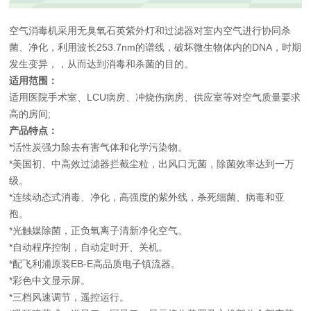
空气消毒机采用无臭氧石英紫外灯和过滤器对室内空气进行协同杀
菌、净化，利用波长253.7nm的谱线，破坏微生物体内的DNA，时期
发生变异，，从而达到消毒和杀菌的目的。
适用范围：
适用医院手术室、LCU病房、冲烧伤病房、供应室等对空气质量要求
高的房间;
产品特点：
*活性炭强力除去有害气体和化学污染物。
*美国初、中高效过滤器拦截尘粒，出风口无菌，除菌效率达到一万
级。
*连续动态式消毒、净化，高强度的紫外线，杀死细菌、病毒和亚
孢。
*光触媒除菌，正负氧离子清新净化空气。
*自动程序控制，自动定时开、关机。
*配飞利浦原装EB-E高品质电子镇流器。
*彩色中文显示屏。
*三档风速调节，遥控运行。