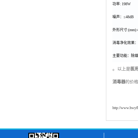
功率
: 198W
噪声：
≤48dB
外形尺寸
:(mm):
消毒净化效果
主要功能：除
。
以上是
医
消毒器
的价
http://www.hwy