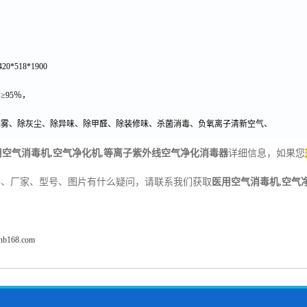
420*518*1900
：
≥95
％，
烟雾、除灰尘、除异味、除甲醛、除装修味、杀菌消毒、负氧离子清新空气、
用空气消毒机
,
空气净化机
,
等离子紫外线空气净化消毒器
详细信息，如果您
格、厂家、型号、图片有什么疑问，请联系我们获取
医用空气消毒机
,
空气
fhb168.com