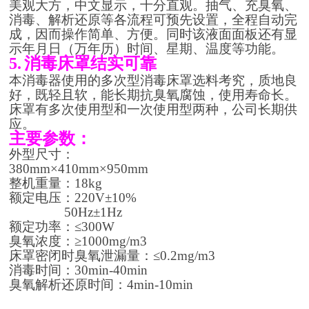
美观大方，中文显示，十分直观。抽
气、
充臭氧、
消毒、解析还原等各流程可预先设置，全程自动完
成，因而操作简单、方便。同时该液面面板还有显
示年月日（万年历）时间、星期、温度等功能。
5.
消毒床罩结实可靠
本消毒器使用的多次型消毒床罩选料考究，质地良
好，既轻且软，能长期抗臭氧腐蚀，使用寿命长。
床罩有多次使用型和一次使用型两种，公司长期供
应。
主要参数：
外型尺寸：
380m
m×
410m
m×
950mm
整机重量：
18kg
额定电压：
220V
±
10%
50Hz
±
1Hz
额定功率：≤
300W
臭氧浓度：≥10
00mg
/m3
床罩密闭时臭氧泄漏量：≤
0.2mg/m
3
消毒时间：
30min-40min
臭氧解析还原时间：
4min-10min