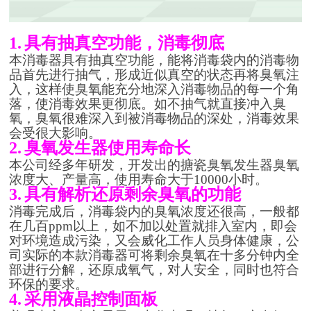
1.
具有抽真空功能，消毒彻底
本消毒器具有抽真空功能，能将消毒袋内的消毒物
品首先进行抽气，形成近似真空的状态再将臭氧注
入，这样使臭氧能充分地深入消毒物品的每一个角
落，使消毒效果更彻底。如不抽气就直接冲入臭
氧，臭氧很难深入到被消毒物品的深处，消毒效果
会受很大影响。
2.
臭氧发生器使用寿命长
本公司经多年研发，开发出的搪瓷臭氧发生器臭氧
浓度大、产量高，使用寿命大于
10000
小时。
3.
具有解析还原剩余臭氧的功能
消毒完成后，消毒袋内的臭氧浓度还很高，一般都
在几百
ppm
以上，如不加以处置就排入室内，即会
对环境造成污染，又会威化工作人员身体健康，公
司实际的本款消毒器可将剩余臭氧在十多分钟内全
部进行分解，还原成氧气，对人安全，同时也符合
环保的要求。
4.
采用液晶控制面板